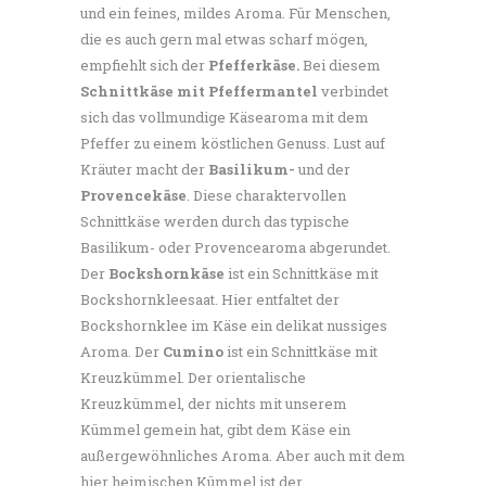
und ein feines, mildes Aroma. Für Menschen,
die es auch gern mal etwas scharf mögen,
empfiehlt sich der
Pfefferkäse.
Bei diesem
Schnittkäse mit Pfeffermantel
verbindet
sich das vollmundige Käsearoma mit dem
Pfeffer zu einem köstlichen Genuss. Lust auf
Kräuter macht der
Basilikum-
und der
Provencekäse
. Diese charaktervollen
Schnittkäse werden durch das typische
Basilikum- oder Provencearoma abgerundet.
Der
Bockshornkäse
ist ein Schnittkäse mit
Bockshornkleesaat. Hier entfaltet der
Bockshornklee im Käse ein delikat nussiges
Aroma. Der
Cumino
ist ein Schnittkäse mit
Kreuzkümmel. Der orientalische
Kreuzkümmel, der nichts mit unserem
Kümmel gemein hat, gibt dem Käse ein
außergewöhnliches Aroma. Aber auch mit dem
hier heimischen Kümmel ist der