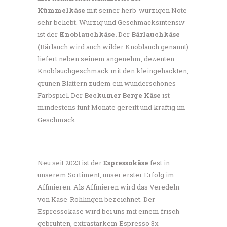
Kümmelkäse
mit seiner herb-würzigen Note
sehr beliebt. Würzig und Geschmacksintensiv
ist der
Knoblauchkäse.
Der
Bärlauchkäse
(
Bärlauch wird auch wilder Knoblauch genannt)
liefert neben seinem angenehm, dezenten
Knoblauchgeschmack mit den kleingehackten,
grünen Blättern zudem ein wunderschönes
Farbspiel. Der
Beckumer Berge Käse
ist
mindestens fünf Monate gereift und kräftig im
Geschmack.
Neu seit 2023 ist der
Espressokäse
fest in
unserem Sortiment, unser erster Erfolg im
Affinieren. Als Affinieren wird das Veredeln
von Käse-Rohlingen bezeichnet. Der
Espressokäse wird bei uns mit einem frisch
gebrühten, extrastarkem Espresso 3x