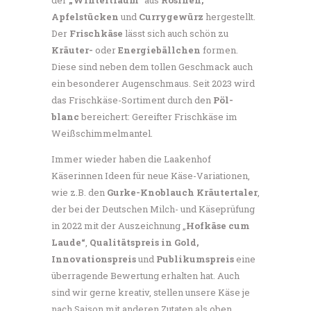
der
„Wintertraum“
aus
Rosinen,
Apfelstücken
und
Currygewürz
hergestellt.
Der
Frischkäse
lässt sich auch schön zu
Kräuter-
oder
Energiebällchen
formen.
Diese sind neben dem tollen Geschmack auch
ein besonderer Augenschmaus. Seit 2023 wird
das Frischkäse-Sortiment durch den
Pöl-
blanc
bereichert: Gereifter Frischkäse im
Weißschimmelmantel.
Immer wieder haben die Laakenhof
Käserinnen Ideen für neue Käse-Variationen,
wie z.B. den
Gurke-Knoblauch
Kräutertaler
,
der bei der Deutschen Milch- und Käseprüfung
in 2022 mit der Auszeichnung „
Hofkäse cum
Laude“
,
Qualitätspreis in Gold,
Innovationspreis
und
Publikumspreis
eine
überragende Bewertung erhalten hat. Auch
sind wir gerne kreativ, stellen unsere Käse je
nach Saison mit anderen Zutaten als oben