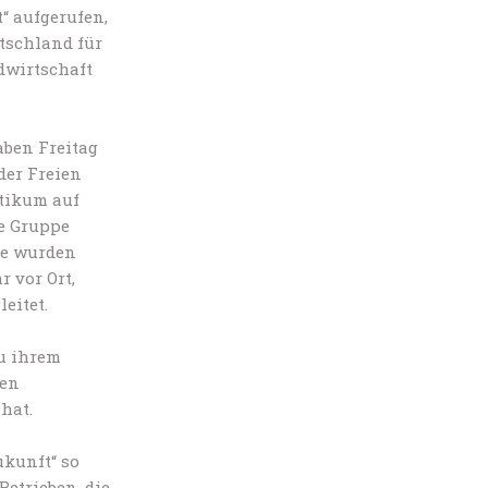
“ aufgerufen,
tschland für
dwirtschaft
aben Freitag
der Freien
ktikum auf
e Gruppe
de wurden
 vor Ort,
eitet.
u ihrem
den
hat.
ukunft“ so
Betrieben, die