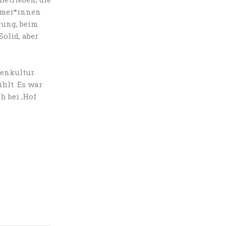
ehmer*innen
gung, beim
olid, aber
denkultur.
hlt. Es war
h bei ‚Hof