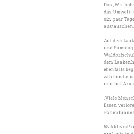
Das „Wir habe
das Umwelt- 
ein paar Tag
austauschen.
Auf dem Laak
und Samstag 
Waldorfschul
dem Laakenho
ebenfalls be
zahlreiche m
und hat Aria
„Viele Mensc
Essen verlore
Folientunnel
68 Aktivist*i
groß wie in d