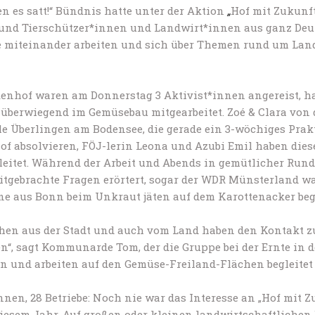
n es satt!“ Bündnis hatte unter der Aktion
„
Hof mit Zukunft
und Tierschützer*innen und Landwirt*innen aus ganz Deu
e miteinander arbeiten und sich über Themen rund um Lan
enhof waren am Donnerstag 3 Aktivist*innen angereist, h
überwiegend im Gemüsebau mitgearbeitet. Zoé & Clara von 
e Überlingen am Bodensee, die gerade ein 3-wöchiges Pra
f absolvieren, FÖJ-lerin Leona und Azubi Emil haben dies
gleitet. Während der Arbeit und Abends in gemütlicher Run
itgebrachte Fragen erörtert, sogar der WDR Münsterland war
ne aus Bonn beim Unkraut jäten auf dem Karottenacker begl
hen aus der Stadt und auch vom Land haben den Kontakt z
n“, sagt Kommunarde Tom, der die Gruppe bei der Ernte in 
n und arbeiten auf den Gemüse-Freiland-Flächen begleitet 
nnen, 28 Betriebe: Noch nie war das Interesse an „Hof mit Z
iesem Jahr. Auf großen oder kleinen landwirtschaftlichen 