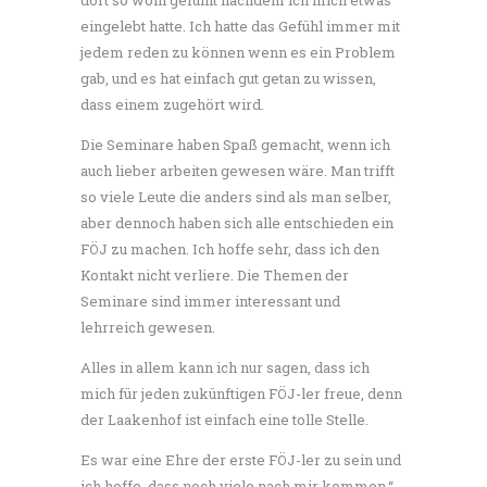
dort so wohl gefühlt nachdem ich mich etwas
eingelebt hatte. Ich hatte das Gefühl immer mit
jedem reden zu können wenn es ein Problem
gab, und es hat einfach gut getan zu wissen,
dass einem zugehört wird.
Die Seminare haben Spaß gemacht, wenn ich
auch lieber arbeiten gewesen wäre. Man trifft
so viele Leute die anders sind als man selber,
aber dennoch haben sich alle entschieden ein
FÖJ zu machen. Ich hoffe sehr, dass ich den
Kontakt nicht verliere. Die Themen der
Seminare sind immer interessant und
lehrreich gewesen.
Alles in allem kann ich nur sagen, dass ich
mich für jeden zukünftigen FÖJ-ler freue, denn
der Laakenhof ist einfach eine tolle Stelle.
Es war eine Ehre der erste FÖJ-ler zu sein und
ich hoffe, dass noch viele nach mir kommen.“