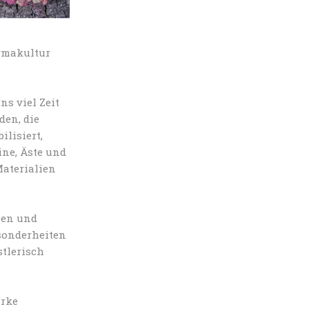
ermakultur
s viel Zeit
den, die
lisiert,
ine, Äste und
aterialien
ben und
esonderheiten
stlerisch
erke