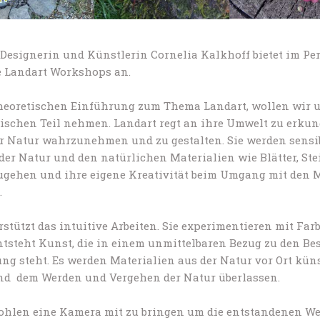
Designerin und Künstlerin Cornelia Kalkhoff bietet im P
e Landart Workshops an.
heoretischen Einführung zum Thema Landart, wollen wir un
tischen Teil nehmen. Landart regt an ihre Umwelt zu erkun
r Natur wahrzunehmen und zu gestalten. Sie werden sensibi
der Natur und den natürlichen Materialien wie Blätter, Ste
gehen und ihre eigene Kreativität beim Umgang mit den M
.
stützt das intuitive Arbeiten. Sie experimentieren mit Far
ntsteht Kunst, die in einem unmittelbaren Bezug zu den B
ng steht. Es werden Materialien aus der Natur vor Ort kün
und dem Werden und Vergehen der Natur überlassen.
ohlen eine Kamera mit zu bringen um die entstandenen W