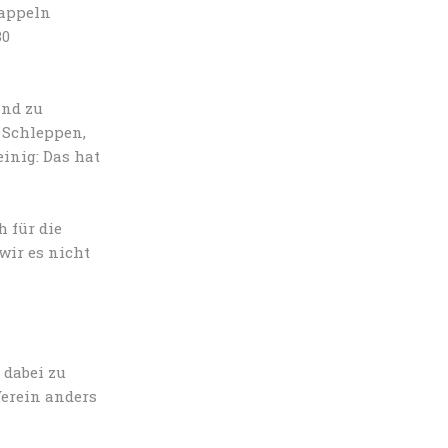
Pappeln
30
and zu
 Schleppen,
inig: Das hat
 für die
wir es nicht
 dabei zu
Verein anders