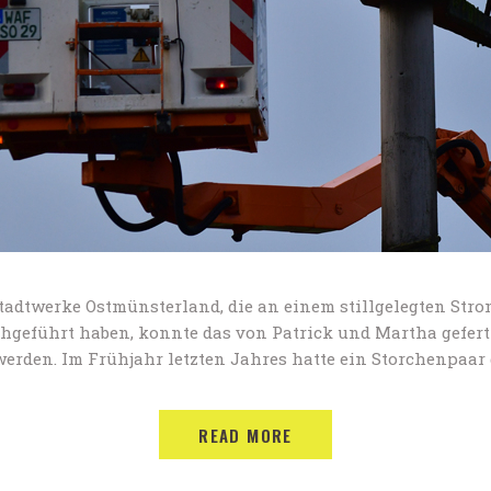
Stadtwerke Ostmünsterland, die an einem stillgelegten St
hgeführt haben, konnte das von Patrick und Martha gefer
werden. Im Frühjahr letzten Jahres hatte ein Storchenpaa
READ MORE