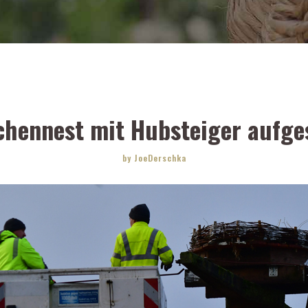
chennest mit Hubsteiger aufges
by JoeDerschka