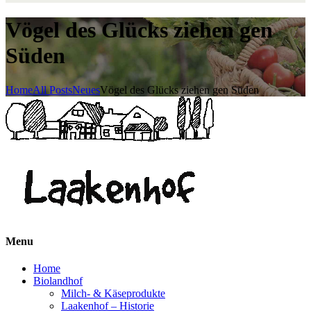
Vögel des Glücks ziehen gen
Süden
Home
All Posts
Neues
Vögel des Glücks ziehen gen Süden
Menu
Home
Biolandhof
Milch- & Käseprodukte
Laakenhof – Historie